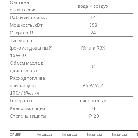
Система
вода + воздух
охлаждения
Рабочий объём, л
14
Мощность, кВт
358
Стартер, В
24
Тип масла
(рекомендованный)
Rimula R3X
15W40
Объём масла в
34
двигателе, л
Расход топлива
при нагрузке
95,9/62,4
100/75%, л/ч
Генератор
синхронный
Класс изоляции
H
Степень защиты
IP 23
ОПЦИИ
№ заказа
№ заказа
№ заказа
№ заказа