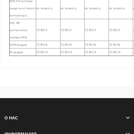
SSR 24 система
защиты сетевого
по запросу
по запросу
по запросу
по запросу
контактора
ASC 48
контроллер
729023
729023
729023
729023
заряда АКБ
GSM модем
729018
729018
729018
729018
IP модем
729019
729019
729019
729019
О НАС
ИНФОРМАЦИЯ