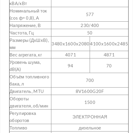
кВА/кВт
Номинальный ток
577
(cos ф= 0,8), A
Напряжение, В
230/400
Частота, Гц
50
Размеры (ДxШxВ),
3480x1600x2080
4100x1600x2485
мм
Вес агрегата, кг
4071
4871
Уровень шума,
94
70
dB(A)
Объём топливного
700
бака, л
Двигатель, MTU
8V1600G20F
Обороты
1500
двигателя, об/мин
Регулировка
ЭЛЕКТРОННАЯ
оборотов
Топливо
дизельное