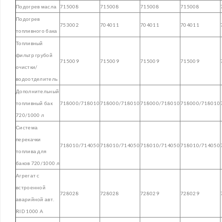
Подогрев масла
715008
715008
715008
715008
Подогрев
753002
704011
704011
704011
топливного бака
Топливный
фильтр грубой
715009
715009
715009
715009
очистки/
водоотделитель
Дополнительный
топливный бак
718000/718010
718000/718010
718000/718010
718000/718010
720/1000 л
Система
перекачки
718010/714050
718010/714050
718010/714050
718010/714050
топлива для
баков 720/1000 л
Агрегат с
встроенной
728028
728028
728029
728029
аварийной авт.
RID 1000 A