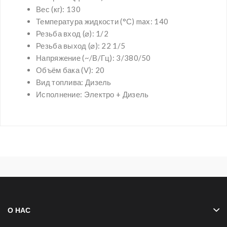
Вес (кг): 130
Температура жидкости (°С) max: 140
Резьба вход (⌀): 1/2
Резьба выход (⌀):
22 1/5
Напряжение (~/В/Гц):
3/380/50
Объём бака (V): 20
Вид топлива: Дизель
Исполнение: Электро + Дизель
О НАС